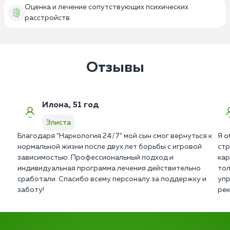
Оценка и лечение сопутствующих психических
расстройств.
Отзывы
Илона, 51 год
Элиста
Благодаря “Наркология 24/7” мой сын смог вернуться к
Я о
нормальной жизни после двух лет борьбы с игровой
стр
зависимостью. Профессиональный подход и
кар
индивидуальная программа лечения действительно
тол
сработали. Спасибо всему персоналу за поддержку и
упр
заботу!
рек