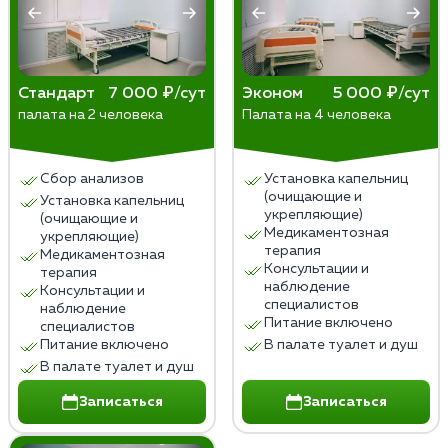
Стандарт
7 000 ₽/сут
Эконом
5 000 ₽/сут
палата на 2 человека
Палата на 4 человека
Сбор анализов
Установка капельниц
(очищающие и
Установка капельниц
укрепляющие)
(очищающие и
Медикаментозная
укрепляющие)
терапия
Медикаментозная
Консультации и
терапия
наблюдение
Консультации и
специалистов
наблюдение
Питание включено
специалистов
Питание включено
В палате туалет и душ
В палате туалет и душ
Записаться
Записаться