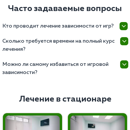
Часто задаваемые вопросы
Кто проводит лечение зависимости от игр?
Лечат проводят наркологи и психотерапевты,
Сколько требуется времени на полный курс
имеющие опыт работы с различными формами
лечения?
поведенческих зависимостей.
Длительность полного курса лечения зависит от
Можно ли самому избавиться от игровой
индивидуальных особенностей пациента, но
зависимости?
обычно составляет от нескольких недель до
нескольких месяцев.
Самостоятельно избавиться от игромании
невозможно, поскольку это серьезное заболевание,
требующее профессионального медицинского
Лечение в стационаре
подхода и комплексного лечения.