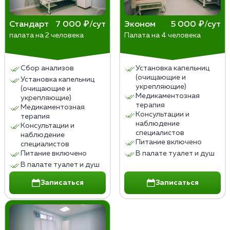
Стандарт
7 000 ₽/сут
Эконом
5 000 ₽/сут
палата на 2 человека
Палата на 4 человека
Сбор анализов
Установка капельниц
(очищающие и
Установка капельниц
укрепляющие)
(очищающие и
Медикаментозная
укрепляющие)
терапия
Медикаментозная
Консультации и
терапия
наблюдение
Консультации и
специалистов
наблюдение
Питание включено
специалистов
Питание включено
В палате туалет и душ
В палате туалет и душ
Записаться
Записаться