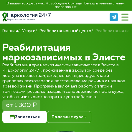
В вашем городе сейчас 4 свободные бригады. Выезд в течение 5 минут
после звонка:
Наркология 24/7
Наркологическая клиника
Главная
Услуги
Реабилитационный центр
Реабилитация на
Реабилитация
наркозависимых в Элисте
Реабилитация при наркотической зависимости в Элисте в
«Наркология 24/7»: проживание в закрытой среде без
доступа к веществам, ежедневная индивидуальная и
групповая психотерапия, восстановление режима и навыков
трезвой жизни. Программа включает работу с тягой и
триггерами, ресоциализацию и сопровождение после курса,
чтобы снизить риск возврата к употреблению.
от 1 300 ₽
Записаться
Полезные курсы