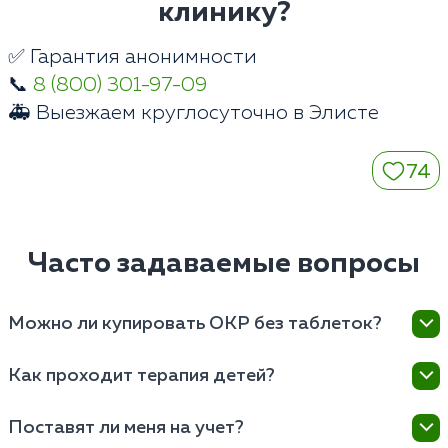
клинику?
✅ Гарантия анонимности
📞
8 (800) 301-97-09
🚑 Выезжаем круглосуточно в Элисте
74
Часто задаваемые вопросы
Можно ли купировать ОКР без таблеток?
При выраженных физиологических изменениях
Как проходит терапия детей?
нейромедиаторного обмена мозга изолированная
психотерапия малоэффективна. Таблетки снижают
Детские психиатры клиники в Элисте используют
Поставят ли меня на учет?
уровень базовой тревоги, позволяя мозгу
мягкие игровые методы. Назначаются щадящие