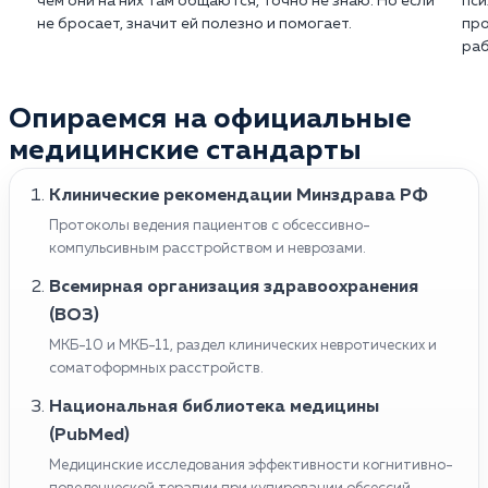
чем они на них там общаются, точно не знаю. Но если
пси
не бросает, значит ей полезно и помогает.
про
раб
Опираемся на официальные
медицинские стандарты
Клинические рекомендации Минздрава РФ
Протоколы ведения пациентов с обсессивно-
компульсивным расстройством и неврозами.
Всемирная организация здравоохранения
(ВОЗ)
МКБ-10 и МКБ-11, раздел клинических невротических и
соматоформных расстройств.
Национальная библиотека медицины
(PubMed)
Медицинские исследования эффективности когнитивно-