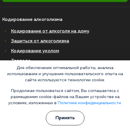
Кодирование алкоголизма
Кодирование от алкоголя на дому
Зашиться от алкоголизма
Кодирование уколом
Торпедо
Для обеспечения оптимальной работы, анализа
Эспераль
использования и улучшения пользовательского опыта на
сайте используются технологии cookie.
Вивитрол
Кодирование двойной блок
Продолжая пользоваться сайтом, Вы соглашаетесь с
размещением cookie-файлов на Вашем устройстве на
Вывод из запоя в стационаре
условиях, изложенных в
Политике конфиденциальности.
Нарколог на дом
Принять
Капельница от запоя на дому