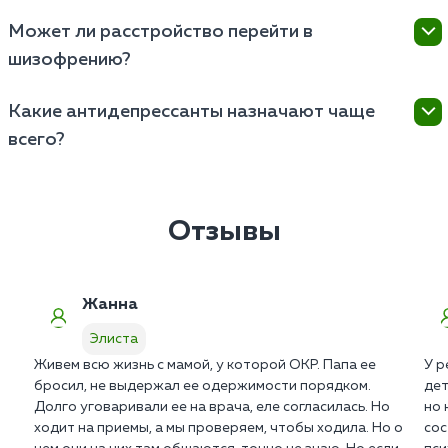
нормально воспринимать техники КПТ.
дозировки проверенных безопасных препаратов.
Нет. Обращение в наш частный медицинский центр
Может ли расстройство перейти в
Родители обязательно обучаются техникам
полностью анонимно. Ваши данные надежно
поддержки ребенка дома.
шизофрению?
защищены врачебной тайной и ни при каких
условиях не передаются в государственные
Это два принципиально разных заболевания с
реестры ПНД.
Какие антидепрессанты назначают чаще
абсолютно разным патогенезом. Навязчивые мысли
всего?
не являются бредом или слуховыми
галлюцинациями. Однако без терапии расстройство
Медикамент подбирается строго индивидуально на
может привести к клинической депрессии.
основе собранного анамнеза. Универсальной схемы
в психиатрии не существует. Критически важна
Отзывы
правильная титрация дозы профильным врачом в
Элисте.
Жанна
Элиста
Живем всю жизнь с мамой, у которой ОКР. Папа ее
У р
бросил, не выдержал ее одержимости порядком.
дет
Долго уговаривали ее на врача, еле согласилась. Но
но 
ходит на приемы, а мы проверяем, чтобы ходила. Но о
сос