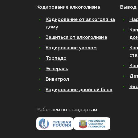
Кодирование алкоголизма
Вывод 
Кодирование от алкоголя на
Нар
дому
Кап
Зашиться от алкоголизма
до
Кодирование уколом
Кап
ста
Торпедо
Кап
Эспераль
Де
Вивитрол
Экс
Кодирование двойной блок
Работаем по стандартам