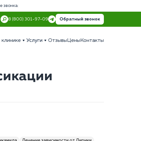
е звонка:
Обратный звонок
8 (800) 301-97-09
 клинике
Услуги
Отзывы
Цены
Контакты
сикации
пикамида
Лечение зависимости от Лирики