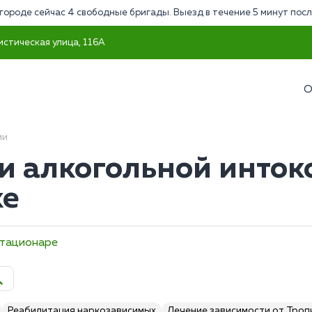
городе сейчас 4 свободные бригады. Выезд в течение 5 минут посл
истическая улица, 116А
О
ии
и алкогольной инток
ке
стационаре
Реабилитация наркозависимых
Лечение зависимости от Тро