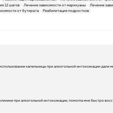
ия 12 шагов
Лечение зависимости от марихуаны
Лечение зави
висимости от бутирата
Реабилитация подростков
использовании капельницы при алкогольной интоксикации дали 
клинике при алкогольной интоксикации, помогла мне быстро вос