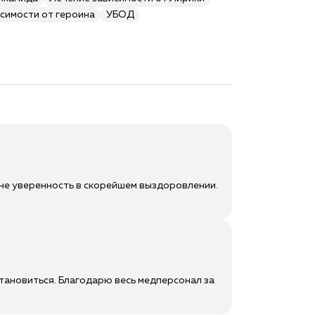
симости от героина
УБОД
мне уверенность в скорейшем выздоровлении.
становиться. Благодарю весь медперсонал за