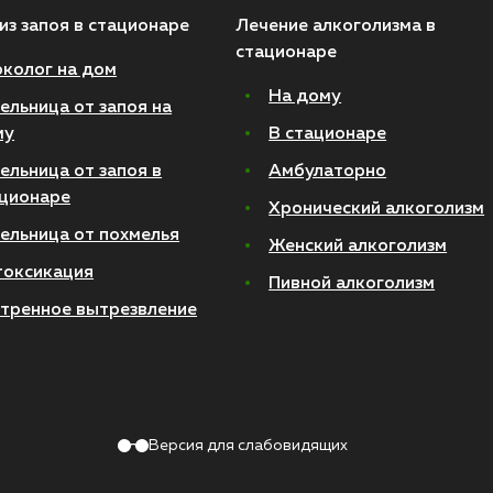
из запоя в стационаре
Лечение алкоголизма в
стационаре
колог на дом
На дому
ельница от запоя на
му
В стационаре
ельница от запоя в
Амбулаторно
ционаре
Хронический алкоголизм
ельница от похмелья
Женский алкоголизм
токсикация
Пивной алкоголизм
тренное вытрезвление
Версия для слабовидящих