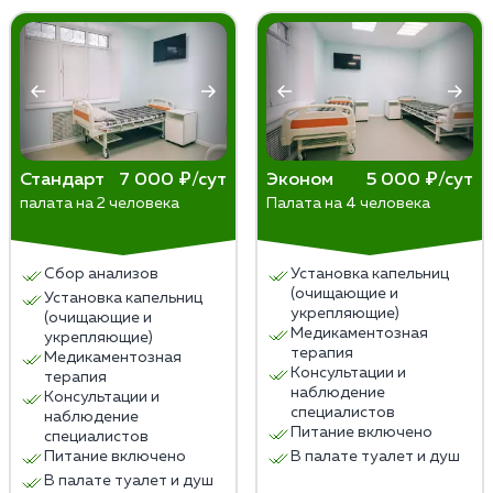
более серьезные последствия для здоровья, может
поддаются терапии и требуют большего
привести к ухудшению физического и психического
времени для достижения значимых улучшений.
благополучия и повышает риск самоубийства.
Индивидуальные особенности пациента —
некоторым людям потребуется больше
времени, чтобы заметить улучшения в своем
состоянии.
Как правило, ощутимые результаты начинают
Стандарт
7 000 ₽/сут
Эконом
5 000 ₽/сут
палата на 2 человека
Палата на 4 человека
появляться в течение нескольких недель после
начала терапии. Однако, для полного
восстановления может потребоваться
Сбор анализов
Установка капельниц
продолжительное время — от нескольких
(очищающие и
Установка капельниц
месяцев до года и более.
укрепляющие)
(очищающие и
Медикаментозная
укрепляющие)
терапия
Медикаментозная
Консультации и
терапия
наблюдение
Консультации и
специалистов
наблюдение
Питание включено
специалистов
Питание включено
В палате туалет и душ
В палате туалет и душ