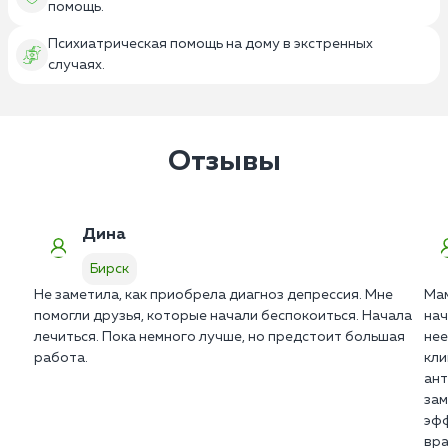
помощь.
Психиатрическая помощь на дому в экстренных
случаях.
Отзывы
Дина
Бирск
Не заметила, как приобрела диагноз депрессия. Мне
Мам
помогли друзья, которые начали беспокоиться. Начала
нач
лечиться. Пока немного лучше, но предстоит большая
нее
работа.
кли
ант
зам
эфф
вра