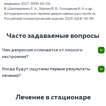
медицина. 2017; 3(99): 50-54.
Шаповаленко Е. А., Зоркин В. В., Голощёков И. А. и др.
Антидепрессанты в терапии депрессивных расстройств.
Российский психиатрический журнал. 2015; 6(24): 92-96.
Часто задаваемые вопросы
Чем депрессия отличается от плохого
настроения?
Депрессия характеризуется продолжительностью
Когда будут ощутимы первые результаты
симптомов (более двух недель), более интенсивным
лечения?
и устойчивым нарушением настроения. Она может
существенно затруднить выполнение привычных
Срок достижения первых результатов зависит от
задач, работу, социальное взаимодействие и
нескольких факторов.
личные отношения. Депрессия часто выражена
Лечение в стационаре
потерей аппетита или избыточным приемом пищи,
Тип и тяжесть депрессивного расстройства –
нарушением сна и усталостью. Заболевание имеет
некоторые формы заболевания плохо