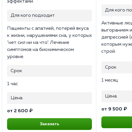
эффектами.
Для кого п
Для кого подходит
Активные люд
Пациенты с апатией, потерей вкуса
выгоранием 
к жизни, нарушениями сна, у которых
депрессией (
"нет сил ни на что". Лечение
которым нужн
симптомов на биохимическом
строй.
уровне.
Срок
Срок
1 месяц
1 час
Цена
Цена
от 9 500 ₽
от 2 600 ₽
Заказать