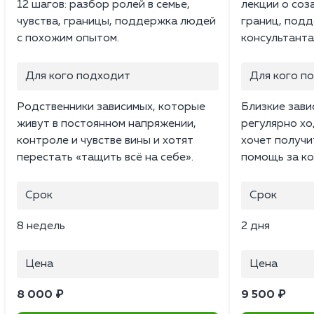
12 шагов: разбор ролей в семье,
лекции о соз
чувства, границы, поддержка людей
границ, подд
с похожим опытом.
консультанта
Для кого подходит
Для кого п
Родственники зависимых, которые
Близкие зави
живут в постоянном напряжении,
регулярно хо
контроле и чувстве вины и хотят
хочет получ
перестать «тащить всё на себе».
помощь за ко
Срок
Срок
8 недель
2 дня
Цена
Цена
8 000 ₽
9 500 ₽