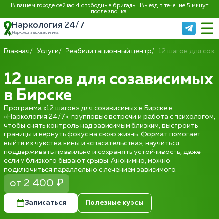
В вашем городе сейчас 4 свободные бригады. Выезд в течение 5 минут
после звонка:
Наркология 24/7
Наркологическая клиника
Главная
Услуги
Реабилитационный центр
12 шагов для соз
12 шагов для созависимых
в Бирске
Программа «12 шагов» для созависимых в Бирске в
«Наркология 24/7»: групповые встречи и работа с психологом,
чтобы снять контроль над зависимым близким, выстроить
границы и вернуть фокус на свою жизнь. Формат помогает
выйти из чувства вины и «спасательства», научиться
поддерживать правильно и сохранять устойчивость, даже
если у близкого бывают срывы. Анонимно, можно
подключиться параллельно с лечением зависимого.
от 2 400 ₽
Записаться
Полезные курсы