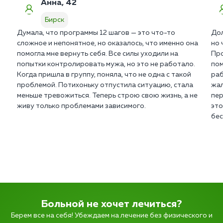
Анна, 42
Бирск
Думала, что программы 12 шагов — это что-то
Дол
сложное и непонятное, но оказалось, что именно она
но 
помогла мне вернуть себя. Все силы уходили на
Про
попытки контролировать мужа, но это не работало.
пом
Когда пришла в группу, поняла, что не одна с такой
раб
проблемой. Потихоньку отпустила ситуацию, стала
жал
меньше тревожиться. Теперь строю свою жизнь, а не
пер
живу только проблемами зависимого.
это
бе
Больной не хочет лечиться?
Берем все на себя! Убеждаем на лечение без физического и