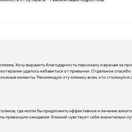
висимости от бутирата
Реабилитация подростков
олизма. Хочу выразить благодарность персоналу и врачам за пр
ихотерапии удалось избавиться от привычки. Отдельное спасибо
ложные моменты. Рекомендую эту клинику всем, кто столкнулся 
голиков, где могли бы предложить эффективное и лечение алкого
ты превзошли ожидания: близкий чувствует себя значительно луч