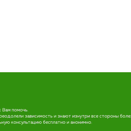
к Вам помочь.
реодолели зависимость и знают изнутри все стороны боле
ьную консультацию бесплатно и анонимно.