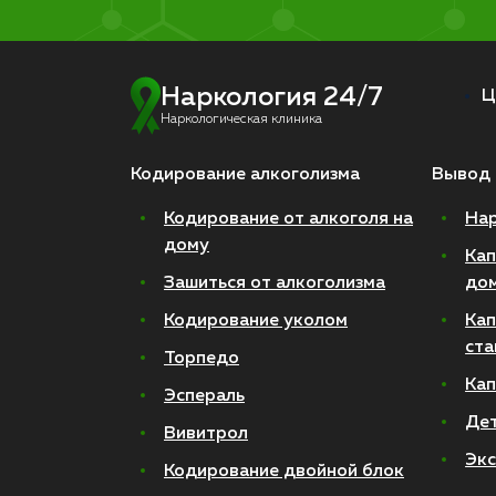
Наркология 24/7
Ц
Наркологическая клиника
Кодирование алкоголизма
Вывод 
Кодирование от алкоголя на
Нар
дому
Кап
Зашиться от алкоголизма
до
Кодирование уколом
Кап
ста
Торпедо
Кап
Эспераль
Де
Вивитрол
Экс
Кодирование двойной блок