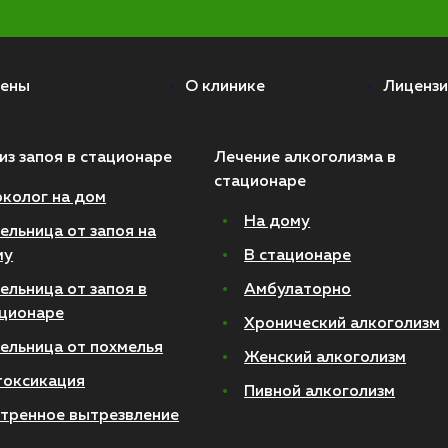
ены
О клинике
Лицензи
из запоя в стационаре
Лечение алкоголизма в
стационаре
колог на дом
На дому
ельница от запоя на
му
В стационаре
ельница от запоя в
Амбулаторно
ционаре
Хронический алкоголизм
ельница от похмелья
Женский алкоголизм
токсикация
Пивной алкоголизм
тренное вытрезвление