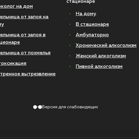
стационаре
колог на дом
На дому
ельница от запоя на
му
В стационаре
ельница от запоя в
Амбулаторно
ционаре
Хронический алкоголизм
ельница от похмелья
Женский алкоголизм
токсикация
Пивной алкоголизм
тренное вытрезвление
Версия для слабовидящих