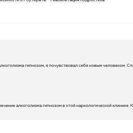
висимости от бутирата
Реабилитация подростков
лкоголизма гипнозом, я почувствовал себя новым человеком. Сп
ечение алкоголизма гипнозом в этой наркологической клинике. К