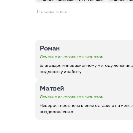
Лечение зависимости от гашиша
Лечение за
Показать все
Роман
Лечение алкоголизма гипнозом
Благодаря инновационному методу лечения а
поддержку и заботу.
Матвей
Лечение алкоголизма гипнозом
Невероятное впечатление оставило на меня л
выздоровлению.