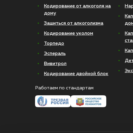
Кодирование от алкоголя на
Нар
дому
Кап
Зашиться от алкоголизма
до
Кодирование уколом
Кап
ста
Торпедо
Кап
Эспераль
Де
Вивитрол
Экс
Кодирование двойной блок
Работаем по стандартам