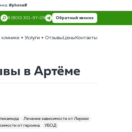
онка:
#phone#
Обратный звонок
8 (800) 301-97-09
 клинике
Услуги
Отзывы
Цены
Контакты
ывы в Артёме
опикамида
Лечение зависимости от Лирики
симости от героина
УБОД