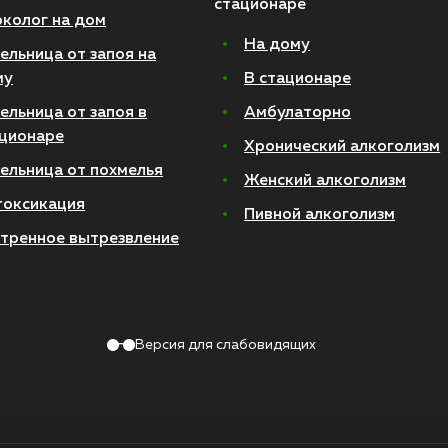
стационаре
колог на дом
На дому
ельница от запоя на
му
В стационаре
ельница от запоя в
Амбулаторно
ционаре
Хронический алкоголизм
ельница от похмелья
Женский алкоголизм
токсикация
Пивной алкоголизм
тренное вытрезвление
Версия для слабовидящих