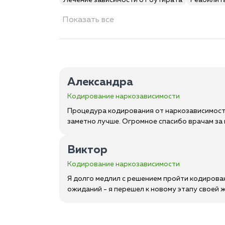
Лечение зависимости от бутирата
Реабилит
Показать все
Александра
Кодирование наркозависимости
Процедура кодирования от наркозависимости
заметно лучше. Огромное спасибо врачам за 
Виктор
Кодирование наркозависимости
Я долго медлил с решением пройти кодирован
ожиданий - я перешел к новому этапу своей 