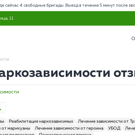
де сейчас 4 свободные бригады. Выезд в течение 5 минут после зв
ица, 11
О
ости
аркозависимости от
исимости
вы
Реабилитация наркозависимых
Лечение зависимости от Т
и от марихуаны
Лечение зависимости от героина
УБОД
Лече