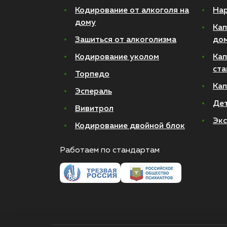
Кодирование от алкоголя на
Нар
дому
Кап
Зашиться от алкоголизма
до
Кодирование уколом
Кап
ста
Торпедо
Кап
Эспераль
Де
Вивитрол
Экс
Кодирование двойной блок
Работаем по стандартам