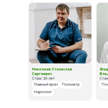
ан
Николаев Станислав
Фед
Сергеевич
Вла
Стаж: 16 лет
Стаж
лог
Главный врач
Психиатр
Пс
Нарколог