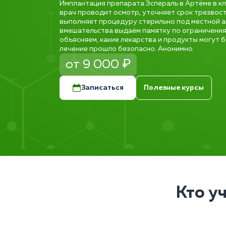
Имплантация препарата Эспераль в Артёме в кл
врач проводит осмотр, уточняет срок трезвост
выполняет процедуру стерильно под местной а
вмешательства выдаём памятку по ограничения
объясняем, какие лекарства и продукты могут 
лечение прошло безопасно. Анонимно.
от 9 000 ₽
Записаться
Полезные курсы
Кто у