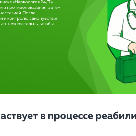
инике «Наркология 24/7»:
и и противопоказания, затем
нестезией. После
м и контролю самочувствия,
быть нежелательны, чтобы
частвует в процессе реабил