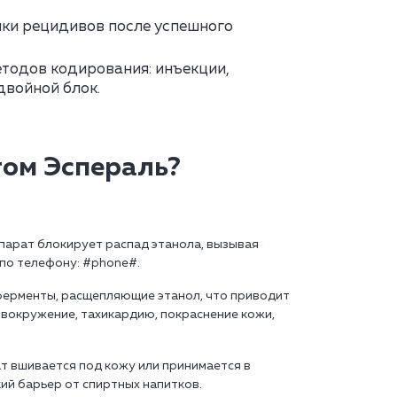
ки рецидивов после успешного
тодов кодирования: инъекции,
двойной блок.
том Эспераль?
парат блокирует распад этанола, вызывая
 по телефону: #phone#.
ферменты, расщепляющие этанол, что приводит
овокружение, тахикардию, покраснение кожи,
ат вшивается под кожу или принимается в
ий барьер от спиртных напитков.