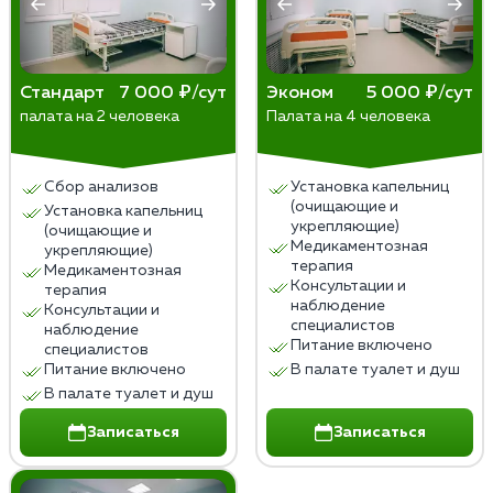
пациента. Забота о пациентах и уважение к их
правам – главные принципы медицинской этики в
таких ситуациях. Решение о принудительном
Стандарт
7 000 ₽/сут
Эконом
5 000 ₽/сут
лечении всегда должно опираться на научные
палата на 2 человека
Палата на 4 человека
данные, юридические нормы и уважение к личности
пациента.
Сбор анализов
Установка капельниц
(очищающие и
Установка капельниц
укрепляющие)
(очищающие и
Медикаментозная
укрепляющие)
терапия
Медикаментозная
Консультации и
терапия
наблюдение
Консультации и
специалистов
наблюдение
Питание включено
специалистов
Питание включено
В палате туалет и душ
В палате туалет и душ
Записаться
Записаться