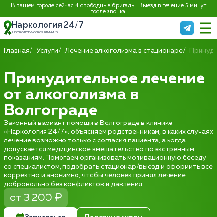
В вашем городе сейчас 4 свободные бригады. Выезд в течение 5 минут
после звонка:
Наркология 24/7
Наркологическая клиника
Главная
Услуги
Лечение алкоголизма в стационаре
Принуди
Принудительное лечение
от алкоголизма в
Волгограде
Законный вариант помощи в Волгограде в клинике
«Наркология 24/7»: объясняем родственникам, в каких случаях
лечение возможно только с согласия пациента, а когда
допускается медицинское вмешательство по экстренным
показаниям. Помогаем организовать мотивационную беседу
со специалистом, подобрать стационар/выезд и оформить всё
корректно и анонимно, чтобы человек принял лечение
добровольно без конфликтов и давления.
от 3 200 ₽