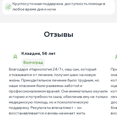
Круглосуточная поддержка: доступность помощи в
любое время дня и ночи.
Отзывы
Клавдия, 56 лет
Волгоград
Благодаря «Наркология 24/7», наш сын, который
При
отказывался от лечения, получил шанс на новую
ока
жизнь. Принудительное лечение было трудным, но
кот
наши опасения были развеяны заботой и
оце
профессионализмом врачей. Они внимательно изучили
кот
историю и потребности сына, обеспечив ему не только
леч
медицинскую помощь, но и психологическую
дос
поддержку. Результаты впечатляют – он
бла
восстанавливается и вновь начинает жить
вос