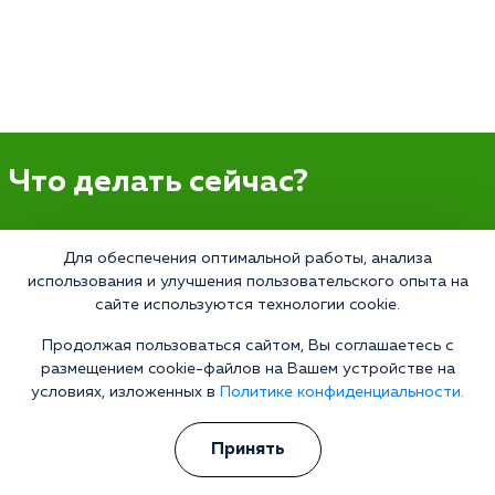
Что делать сейчас?
Мы знаем всю глубину проблемы и знаем, как Вам помочь.
Для обеспечения оптимальной работы, анализа
Консультанты программы сами в прошлом преодолели
зависимость и знают изнутри все стороны болезни.
использования и улучшения пользовательского опыта на
Свяжитесь с нами и получите профессиональную
сайте используются технологии cookie.
консультацию бесплатно и анонимно.
Продолжая пользоваться сайтом, Вы соглашаетесь с
Получить консультацию
размещением cookie-файлов на Вашем устройстве на
условиях, изложенных в
Политике конфиденциальности.
Принять
Наркология 24/7