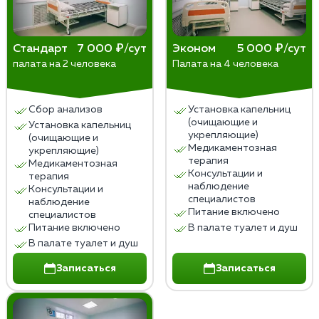
послекодировочного периода, низкой мотивации к
лечению или сильного стресса. Отрицательные
последствия проявляются в виде психических
Стандарт
7 000 ₽/сут
Эконом
5 000 ₽/сут
расстройств (депрессия, тревога, бессонница,
палата на 2 человека
Палата на 4 человека
галлюцинации), соматических осложнений
(гипертония, аритмия, гастрит, язва), суицидальных
тенденций или смерти от передозировки алкоголя.
Сбор анализов
Установка капельниц
(очищающие и
Установка капельниц
укрепляющие)
(очищающие и
Медикаментозная
укрепляющие)
терапия
Медикаментозная
Консультации и
терапия
наблюдение
Консультации и
специалистов
наблюдение
Питание включено
специалистов
Питание включено
В палате туалет и душ
В палате туалет и душ
Записаться
Записаться