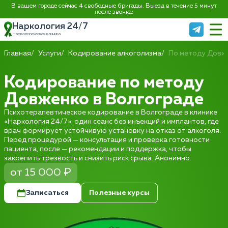
В вашем городе сейчас 4 свободные бригады. Выезд в течение 5 минут
после звонка:
Наркология 24/7
Наркологическая клиника
Главная
Услуги
Кодирование алкоголизма
По методу Довж
Кодирование по методу
Довженко в Волгограде
Психотерапевтическое кодирование в Волгограде в клинике
«Наркология 24/7»: один сеанс без инъекций и имплантов, где
врач формирует устойчивую установку на отказ от алкоголя.
Перед процедурой — консультация и проверка готовности
пациента, после — рекомендации и поддержка, чтобы
закрепить трезвость и снизить риск срыва. Анонимно.
от 15 000 ₽
Записаться
Полезные курсы