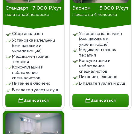
Стандарт
7 000 ₽/сут
Эконом
5 000 ₽/сут
палата на 2 человека
Палата на 4 человека
Сбор анализов
Установка капельниц
(очищающие и
Установка капельниц
укрепляющие)
(очищающие и
Медикаментозная
укрепляющие)
терапия
Медикаментозная
Консультации и
терапия
наблюдение
Консультации и
специалистов
наблюдение
Питание включено
специалистов
Питание включено
В палате туалет и душ
В палате туалет и душ
Записаться
Записаться