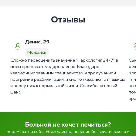
Отзывы
Денис, 29
Можайск
Сложно переоценить значение “Наркология 24/7” в
Сын
моем процессе выздоровления. Благодаря
реш
квалифицированным специалистам и продуманной
Ког
программе реабилитации, я смог отказаться от гашиша
тян
и вернуться к нормальной жизни. Спасибо за новый
но 
шанс!
пом
вра
Больной не хочет лечиться?
Берем все на себя! Убеждаем на лечение без физического и