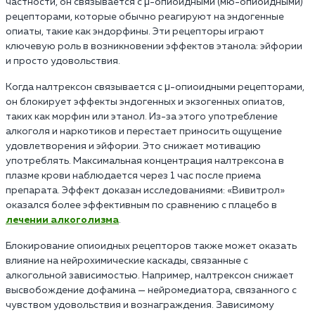
частности, он связывается с μ-опиоидными (мю-опиоидными)
рецепторами, которые обычно реагируют на эндогенные
опиаты, такие как эндорфины. Эти рецепторы играют
ключевую роль в возникновении эффектов этанола: эйфории
и просто удовольствия.
Когда налтрексон связывается с μ-опиоидными рецепторами,
он блокирует эффекты эндогенных и экзогенных опиатов,
таких как морфин или этанол. Из-за этого употребление
алкоголя и наркотиков и перестает приносить ощущение
удовлетворения и эйфории. Это снижает мотивацию
употреблять. Максимальная концентрация налтрексона в
плазме крови наблюдается через 1 час после приема
препарата. Эффект доказан исследованиями: «Вивитрол»
оказался более эффективным по сравнению с плацебо в
лечении алкоголизма
.
Блокирование опиоидных рецепторов также может оказать
влияние на нейрохимические каскады, связанные с
алкогольной зависимостью. Например, налтрексон снижает
высвобождение дофамина — нейромедиатора, связанного с
чувством удовольствия и вознаграждения. Зависимому