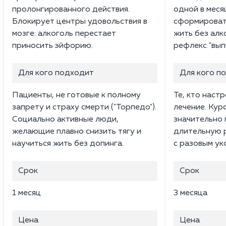
пролонгированного действия.
одной в меся
Блокирует центры удовольствия в
сформироват
мозге: алкоголь перестает
жить без алк
приносить эйфорию.
рефлекс "вып
Для кого подходит
Для кого п
Пациенты, не готовые к полному
Те, кто наст
запрету и страху смерти ("Торпедо").
лечение. Кур
Социально активные люди,
значительно
желающие плавно снизить тягу и
длительную 
научиться жить без допинга.
с разовым ук
Срок
Срок
1 месяц
3 месяца
Цена
Цена