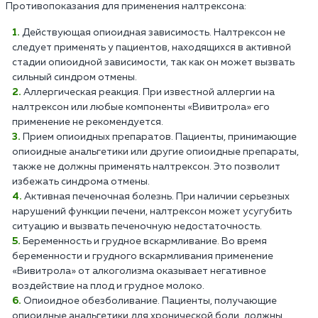
Противопоказания для применения налтрексона:
Действующая опиоидная зависимость. Налтрексон не
следует применять у пациентов, находящихся в активной
стадии опиоидной зависимости, так как он может вызвать
сильный синдром отмены.
Аллергическая реакция. При известной аллергии на
налтрексон или любые компоненты «Вивитрола» его
применение не рекомендуется.
Прием опиоидных препаратов. Пациенты, принимающие
опиоидные анальгетики или другие опиоидные препараты,
также не должны применять налтрексон. Это позволит
избежать синдрома отмены.
Активная печеночная болезнь. При наличии серьезных
нарушений функции печени, налтрексон может усугубить
ситуацию и вызвать печеночную недостаточность.
Беременность и грудное вскармливание. Во время
беременности и грудного вскармливания применение
«Вивитрола» от алкоголизма оказывает негативное
воздействие на плод и грудное молоко.
Опиоидное обезболивание. Пациенты, получающие
опиоидные анальгетики для хронической боли, должны