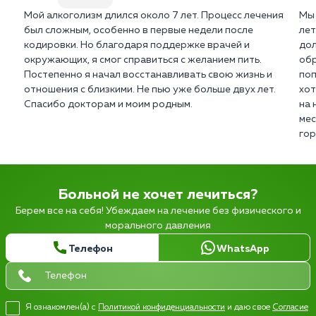
Мой алкоголизм длился около 7 лет. Процесс лечения
Мы 
был сложным, особенно в первые недели после
лет
кодировки. Но благодаря поддержке врачей и
дол
окружающих, я смог справиться с желанием пить.
обр
Постепенно я начал восстанавливать свою жизнь и
поп
отношения с близкими. Не пью уже больше двух лет.
хот
Спасибо докторам и моим родным.
на 
мес
гор
Больной не хочет лечиться?
Берем все на себя! Убеждаем на лечение без физического и
морального давления
Телефон
WhatsApp
Я ознакомлен(а) с
Политикой конфиденциальности
и даю свое
Согласие