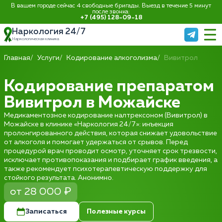
В вашем городе сейчас 4 свободные бригады. Выезд в течение 5 минут
после звонка:
+7 (495) 128-09-18
Наркология 24/7
Наркологическая клиника
Главная
Услуги
Кодирование алкоголизма
Вивитрол
Кодирование препаратом
Вивитрол в Можайске
Медикаментозное кодирование налтрексоном (Вивитрол) в
Можайске в клинике «Наркология 24/7»: инъекция
пролонгированного действия, которая снижает удовольствие
от алкоголя и помогает удержаться от срывов. Перед
процедурой врач проводит осмотр, уточняет срок трезвости,
исключает противопоказания и подбирает график введения, а
также рекомендует психотерапевтическую поддержку для
стойкого результата. Анонимно.
от 28 000 ₽
Записаться
Полезные курсы