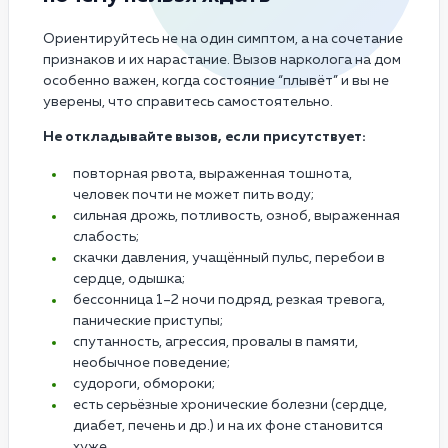
Ориентируйтесь не на один симптом, а на сочетание
признаков и их нарастание. Вызов нарколога на дом
особенно важен, когда состояние “плывёт” и вы не
уверены, что справитесь самостоятельно.
Не откладывайте вызов, если присутствует:
повторная рвота, выраженная тошнота,
человек почти не может пить воду;
сильная дрожь, потливость, озноб, выраженная
слабость;
скачки давления, учащённый пульс, перебои в
сердце, одышка;
бессонница 1–2 ночи подряд, резкая тревога,
панические приступы;
спутанность, агрессия, провалы в памяти,
необычное поведение;
судороги, обмороки;
есть серьёзные хронические болезни (сердце,
диабет, печень и др.) и на их фоне становится
хуже.