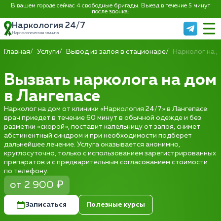
В вашем городе сейчас 4 свободные бригады. Выезд в течение 5 минут
после звонка:
Наркология 24/7
Наркологическая клиника
Главная
Услуги
Вывод из запоя в стационаре
Нарколог на 
Вызвать нарколога на дом
в Лангепасе
Нарколог на дом от клиники «Наркология 24/7» в Лангепасе:
врач приедет в течение 60 минут в обычной одежде и без
разметки «скорой», поставит капельницу от запоя, снимет
абстинентный синдром и при необходимости подберёт
дальнейшее лечение. Услуга оказывается анонимно,
круглосуточно, только с использованием зарегистрированных
препаратов и с предварительным согласованием стоимости
по телефону.
от 2 900 ₽
Записаться
Полезные курсы