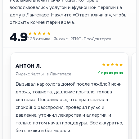
Реальные впечатления людей, которые
воспользовались услугой инфузионной терапии на
дому в Лангепасе. Нажмите «Ответ клиники», чтобы
открыть комментарий врача.
★★★★★
4.9
123 отзыва · Яндекс · 2ГИС · ПроДокторов
★★★★★
АНТОН Л.
✓ проверено
Яндекс.Карты · в Лангепасе
2
Вызывал нарколога домой после тяжёлой ночи:
О
дрожь, тошнота, давление прыгало, голова
о
«ватная». Понравилось, что врач сначала
с
спокойно расспросил, проверил пульс и
п
давление, уточнил лекарства и аллергии, и
н
только потом начал процедуры. Всё аккуратно,
с
без спешки и без морали.
у