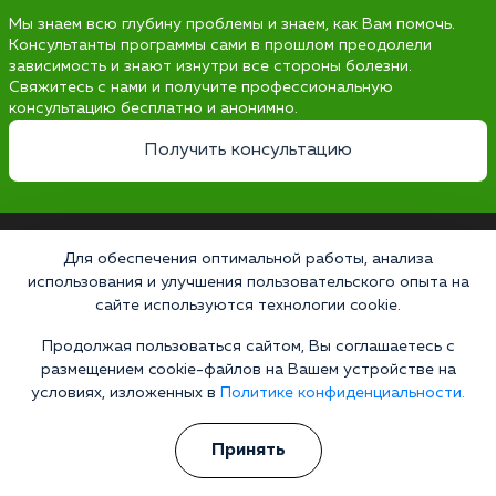
Мы знаем всю глубину проблемы и знаем, как Вам помочь.
Консультанты программы сами в прошлом преодолели
зависимость и знают изнутри все стороны болезни.
Свяжитесь с нами и получите профессиональную
консультацию бесплатно и анонимно.
Получить консультацию
Для обеспечения оптимальной работы, анализа
Наркология 24/7
использования и улучшения пользовательского опыта на
Наркологическая клиника
сайте используются технологии cookie.
Цены
Продолжая пользоваться сайтом, Вы соглашаетесь с
О клинике
размещением cookie-файлов на Вашем устройстве на
условиях, изложенных в
Политике конфиденциальности.
Лицензии
Принять
Условия проживания
Работаем по стандартам