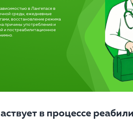
ависимостью в Лангепасе в
ычной среды, ежедневные
огами, восстановление режима
 на причины употребления и
ёй и постреабилитационное
нимно.
частвует в процессе реабил