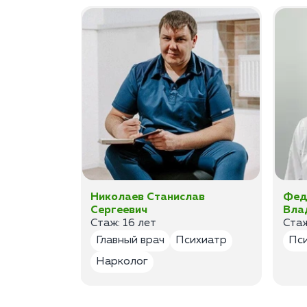
ан
Николаев Станислав
Фед
Сергеевич
Вла
Стаж: 16 лет
Стаж
лог
Главный врач
Психиатр
Пс
Нарколог