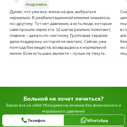
Андреевка
Думал, что уже все, жизнь на дне, выбраться
Сна
нереально. В реабилитационной клинике оказалось
цен
по-другому. Тут нет давления, а есть люди, которые
под
сами прошли через это. 12 шагов реально помогают,
в г
главное – делать по-честному. Групповая терапия
алк
дала поддержку, которой не хватало. Сейчас уже
без
полгода без веществ, возвращаюсь к нормальной
но 
жизни. Если есть шанс вылезти – лучше не тянуть.
люд
Больной не хочет лечиться?
Берем все на себя! Убеждаем на лечение без физического и
морального давления
Телефон
WhatsApp