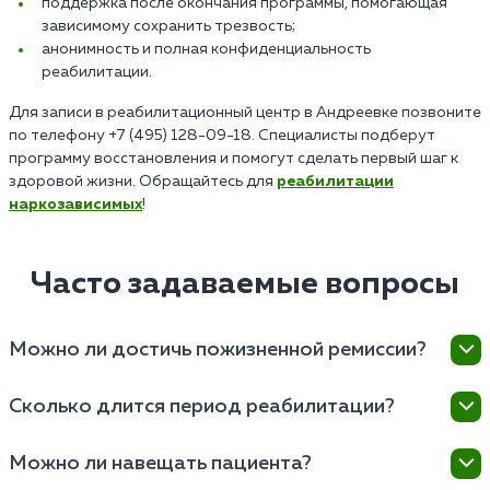
поддержка после окончания программы, помогающая
зависимому сохранить трезвость;
анонимность и полная конфиденциальность
реабилитации.
Для записи в реабилитационный центр в Андреевке позвоните
по телефону +7 (495) 128-09-18. Специалисты подберут
программу восстановления и помогут сделать первый шаг к
здоровой жизни. Обращайтесь для
реабилитации
наркозависимых
!
Часто задаваемые вопросы
Можно ли достичь пожизненной ремиссии?
Возможность достичь ремиссии в центре зависит от
Сколько длится период реабилитации?
множества факторов, включая индивидуальные
особенности пациента, степень зависимости,
Основная программа может продлиться от
Можно ли навещать пациента?
мотивацию к выздоровлению и соблюдение
нескольких недель до нескольких месяцев, в