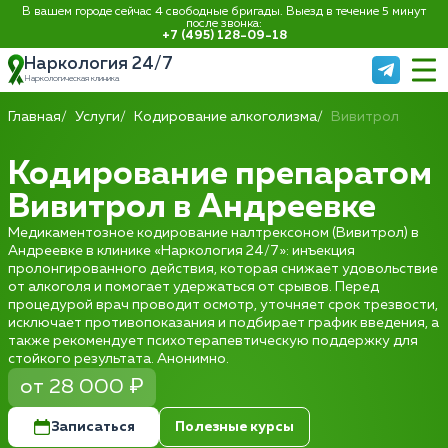
В вашем городе сейчас 4 свободные бригады. Выезд в течение 5 минут
после звонка:
+7 (495) 128-09-18
Наркология 24/7
Наркологическая клиника
Главная
Услуги
Кодирование алкоголизма
Вивитрол
Кодирование препаратом
Вивитрол в Андреевке
Медикаментозное кодирование налтрексоном (Вивитрол) в
Андреевке в клинике «Наркология 24/7»: инъекция
пролонгированного действия, которая снижает удовольствие
от алкоголя и помогает удержаться от срывов. Перед
процедурой врач проводит осмотр, уточняет срок трезвости,
исключает противопоказания и подбирает график введения, а
также рекомендует психотерапевтическую поддержку для
стойкого результата. Анонимно.
от 28 000 ₽
Записаться
Полезные курсы