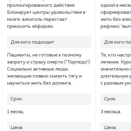
пролонгированного действия.
одной в меся
Блокирует центры удовольствия в
сформироват
мозге: алкоголь перестает
жить без алк
приносить эйфорию.
рефлекс "вып
Для кого подходит
Для кого п
Пациенты, не готовые к полному
Те, кто наст
запрету и страху смерти ("Торпедо").
лечение. Кур
Социально активные люди,
значительно
желающие плавно снизить тягу и
длительную 
научиться жить без допинга.
с разовым ук
Срок
Срок
1 месяц
3 месяца
Цена
Цена