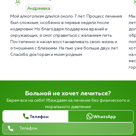
Андреевка
Мой алкоголизм длился около 7 лет. Процесс лечения
Мы 
был сложным, особенно в первые недели после
лет
кодировки. Но благодаря поддержке врачей и
дол
окружающих, я смог справиться с желанием пить.
обр
Постепенно я начал восстанавливать свою жизнь и
поп
отношения с близкими. Не пью уже больше двух лет.
хот
Спасибо докторам и моим родным.
на 
мес
гор
Больной не хочет лечиться?
Берем все на себя! Убеждаем на лечение без физического и
морального давления
Телефон
WhatsApp