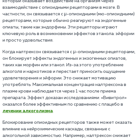
который оказывает воздействие на организм через
взаимодействие с опиоидными рецепторами в мозге. В
частности, он связывается с μ-опиоидными (мю-опиоидными)
рецепторами, которые обычно реагируют на эндогенные
опиаты, такие как эндорфины. Эти рецепторы играют
ключевую роль в возникновении эффектов этанола: эйфории
и просто удовольствия.
Когда налтрексон связывается с μ-опиоидными рецепторами,
он блокирует эффекты эндогенных и экзогенных опиатов,
таких как морфин или этанол. Из-за этого употребление
алкоголя и наркотиков и перестает приносить ощущение
удовлетворения и эйфории. Это снижает мотивацию
употреблять. Максимальная концентрация налтрексона в
плазме крови наблюдается через 1 час после приема
препарата. Эффект доказан исследованиями: «Вивитрол»
оказался более эффективным по сравнению с плацебо в
лечении алкоголизма
.
Блокирование опиоидных рецепторов также может оказать
влияние на нейрохимические каскады, связанные с
алкогольной зависимостью. Например, налтрексон снижает