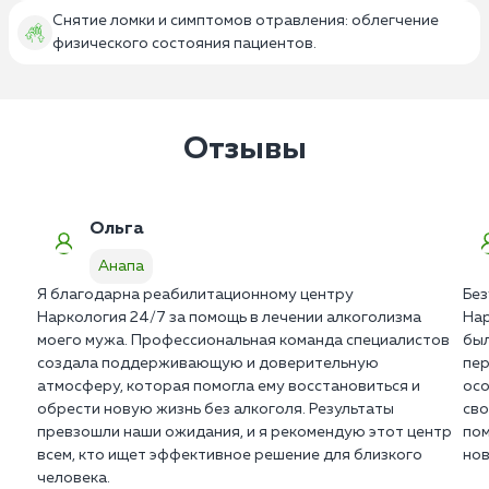
Снятие ломки и симптомов отравления: облегчение
физического состояния пациентов.
Отзывы
Ольга
Анапа
Я благодарна реабилитационному центру
Без
Наркология 24/7 за помощь в лечении алкоголизма
Нар
моего мужа. Профессиональная команда специалистов
был
создала поддерживающую и доверительную
пер
атмосферу, которая помогла ему восстановиться и
осо
обрести новую жизнь без алкоголя. Результаты
сво
превзошли наши ожидания, и я рекомендую этот центр
пом
всем, кто ищет эффективное решение для близкого
нов
человека.