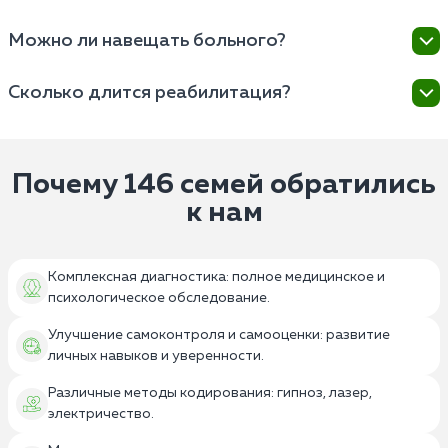
Если больной не хочет проходить лечение, важно
Можно ли навещать больного?
обратиться за помощью к наркологам, которые
смогут оценить ситуацию и предложить
Навещать больного во время реабилитации может
Сколько длится реабилитация?
соответствующие рекомендации и методы
быть возможно, но рекомендуется согласовывать
мотивации.
это с медицинским персоналом и соблюдать
Продолжительность реабилитации зависит от
установленные правила и ограничения.
индивидуальных особенностей и степени проблемы.
Лечения в стационаре длится от нескольких недель
Почему 146 семей обратились
до нескольких месяцев.
к нам
Комплексная диагностика: полное медицинское и
психологическое обследование.
Улучшение самоконтроля и самооценки: развитие
личных навыков и уверенности.
Различные методы кодирования: гипноз, лазер,
электричество.