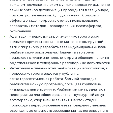
тяжелом похмелье и плохом функционировании жизненно
важных органов детоксикация проводится в стационаре,
под контролем медиков. Для достижения большего
эффекта очищение крови включает использование
аппаратных методов – озонирования, плазмафереза,
оксигенации.
Адаптация – период, на протяжении которого врач
выявляет причины возникновения неконтролируемой
тяги к спиртному, разрабатывает индивидуальный план
реабилитации алкоголизма. Пациент в это время
привыкает к жизни вне прежнего круга общения – визиты
родственников и телефонные разговоры не допускаются.
Интеграция – главный этап реабилитации алкоголиков, в
процессе которого ведется углубленная
психотерапевтическая работа. Больной проходит
реабилитационную программу, посещает групповые,
индивидуальные тренинги. Реабилитантам предлагают
мероприятия для общего развития – культурный досуг,
арт-терапию, спортивные занятия. На этой стадии
происходит переосмысление линии поведения, человек
осознает всю опасность возвращения к алкоголю, у него