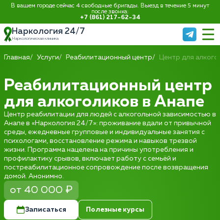
В вашем городе сейчас 4 свободные бригады. Выезд в течение 5 минут
после звонка:
+7 (861) 217-62-34
Наркология 24/7
Наркологическая клиника
Главная
Услуги
Реабилитационный центр
Центр для алкого
Реабилитационный центр
для алкоголиков в Анапе
Центр реабилитации для людей с алкогольной зависимостью в
Анапе в «Наркология 24/7»: проживание вдали от привычной
среды, ежедневные групповые и индивидуальные занятия с
психологами, восстановление режима и навыков трезвой
жизни. Программа нацелена на причины употребления и
профилактику срывов, включает работу с семьёй и
постреабилитационное сопровождение после возвращения
домой. Анонимно.
от 40 000 ₽
Записаться
Полезные курсы