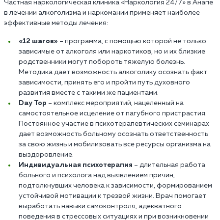
Частная наркологическая клиника «Наркология 24/7» в Анапе
в лечении алкоголизма и наркомании применяет наиболее
эффективные методы лечения:
«12 шагов»
– программа, с помощью которой не только
зависимые от алкоголя или наркотиков, но и их близкие
родственники могут побороть тяжелую болезнь.
Методика дает возможность алкоголику осознать факт
зависимости, принять его и пройти путь духовного
развития вместе с такими же пациентами.
Day Top
– комплекс мероприятий, нацеленный на
самостоятельное исцеление от пагубного пристрастия.
Постоянное участие в психотерапевтических семинарах
дает возможность больному осознать ответственность
за свою жизнь и мобилизовать все ресурсы организма на
выздоровление.
Индивидуальная психотерапия
– длительная работа
больного и психолога над выявлением причин,
подтолкнувших человека к зависимости, формированием
устойчивой мотивации к трезвой жизни. Врач помогает
выработать навыки самоконтроля, адекватного
поведения в стрессовых ситуациях и при возникновении