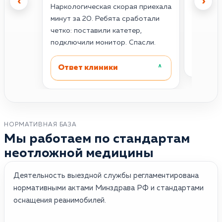
‹
›
Наркологическая скорая приехала
инфаркт
минут за 20. Ребята сработали
жуткая.
четко: поставили катетер,
Проснул
подключили монитор. Спасли.
Отве
Ответ клиники
˄
НОРМАТИВНАЯ БАЗА
Мы работаем по стандартам
неотложной медицины
Деятельность выездной службы регламентирована
нормативными актами Минздрава РФ и стандартами
оснащения реанимобилей.