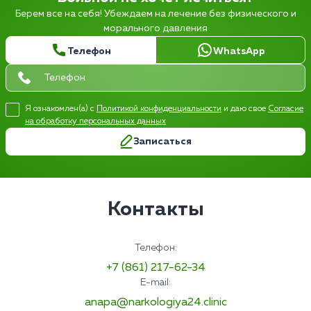
Берем все на себя! Убеждаем на лечение без физического и
морального давления
Телефон
WhatsApp
Я ознакомлен(а) с
Политикой конфиденциальности
и даю свое
Согласие
на обработку персональных данных
Записаться
Контакты
Телефон:
+7 (861) 217-62-34
E-mail:
anapa@narkologiya24.clinic