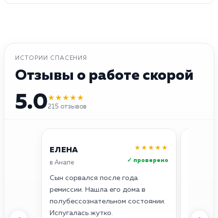
ИСТОРИИ СПАСЕНИЯ
Отзывы о работе скорой
5.0
★★★★★
215 отзывов
★★★★★
ЕЛЕНА
ОЛЕГ
✓ проверено
в Анапе
в Анапе
Сын сорвался после года
Думал, с
ремиссии. Нашла его дома в
сердце 
полубессознательном состоянии.
— всё. 
Испугалась жутко.
кардиог