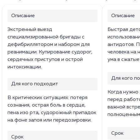
Описание
Описание
Экстренный выезд
Быстрая дето
специализированной бригады с
использовани
дефибриллятором и набором для
антидотов. П
реанимации. Купирование судорог,
человека на 
сердечных приступов и острой
ума в сжатые
интоксикации.
Для кого п
Для кого подходит
Когда нужно 
В критических ситуациях: потеря
перед работо
сознания, острая боль в сердце,
важной встре
пена изо рта, судорожный припадок
полноценным 
на фоне запоя или передозировки.
Срок
Срок