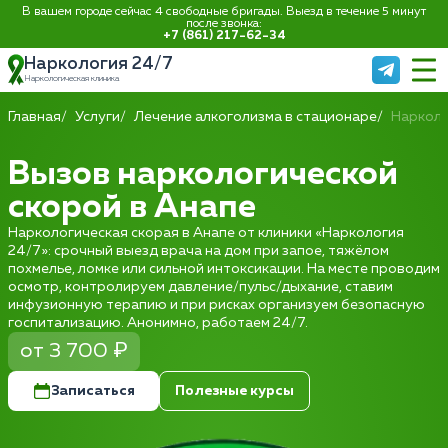
В вашем городе сейчас 4 свободные бригады. Выезд в течение 5 минут
после звонка:
+7 (861) 217-62-34
Наркология 24/7
Наркологическая клиника
Главная
Услуги
Лечение алкоголизма в стационаре
Нарколо
Вызов наркологической
скорой в Анапе
Наркологическая скорая в Анапе от клиники «Наркология
24/7»: срочный выезд врача на дом при запое, тяжёлом
похмелье, ломке или сильной интоксикации. На месте проводим
осмотр, контролируем давление/пульс/дыхание, ставим
инфузионную терапию и при рисках организуем безопасную
госпитализацию. Анонимно, работаем 24/7.
от 3 700 ₽
Записаться
Полезные курсы