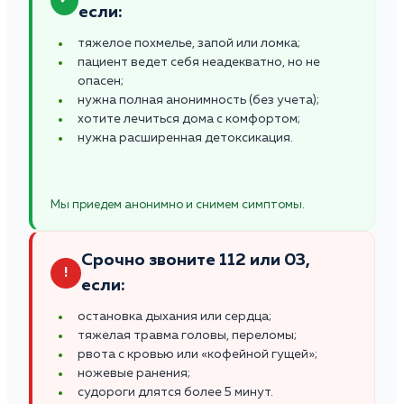
если:
тяжелое похмелье, запой или ломка;
пациент ведет себя неадекватно, но не
опасен;
нужна полная анонимность (без учета);
хотите лечиться дома с комфортом;
нужна расширенная детоксикация.
Мы приедем анонимно и снимем симптомы.
Срочно звоните 112 или 03,
!
если:
остановка дыхания или сердца;
тяжелая травма головы, переломы;
рвота с кровью или «кофейной гущей»;
ножевые ранения;
судороги длятся более 5 минут.