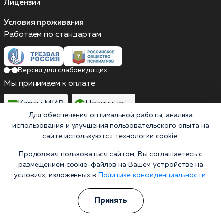
Лицензии
Условия проживания
Работаем по стандартам
Версия для слабовидящих
Мы принимаем к оплате
Карты МИР
Наличные
Для обеспечения оптимальной работы, анализа
использования и улучшения пользовательского опыта на
сайте используются технологии cookie.
Выездные бригады работают круглосуточно
Продолжая пользоваться сайтом, Вы соглашаетесь с
Терская улица, 39, Анапа, Краснодарский край
размещением cookie-файлов на Вашем устройстве на
Выездные бригады работают круглосуточно
условиях, изложенных в
Политике конфиденциальности.
Горячая линия 24/7
+7 (861) 217-62-34
Принять
Информационная служба