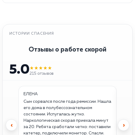
ИСТОРИИ СПАСЕНИЯ
Отзывы о работе скорой
5.0
★★★★★
215 отзывов
ЕЛЕНА
ОЛЕГ
Сын сорвался после года ремиссии. Нашла
Думал,
его дома в полубессознательном
прихва
состоянии. Испугалась жутко.
первы
Наркологическая скорая приехала минут
успоко
‹
›
за 20. Ребята сработали четко: поставили
тахик
катетер, подключили монитор. Спасли.
Просн