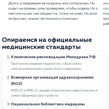
Долго уговаривали ее на врача, еле согласилась. Но
но 
ходит на приемы, а мы проверяем, чтобы ходила. Но о
сос
чем они на них там общаются, точно не знаю. Но если
пси
не бросает, значит ей полезно и помогает.
про
раб
Опираемся на официальные
медицинские стандарты
Клинические рекомендации Минздрава РФ
Протоколы ведения пациентов с обсессивно-
компульсивным расстройством и неврозами.
Всемирная организация здравоохранения
(ВОЗ)
МКБ-10 и МКБ-11, раздел клинических невротических и
соматоформных расстройств.
Национальная библиотека медицины