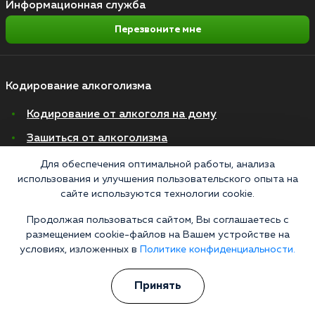
Информационная служба
Перезвоните мне
Кодирование алкоголизма
Кодирование от алкоголя на дому
Зашиться от алкоголизма
Кодирование уколом
Для обеспечения оптимальной работы, анализа
использования и улучшения пользовательского опыта на
Торпедо
сайте используются технологии cookie.
Эспераль
Продолжая пользоваться сайтом, Вы соглашаетесь с
Вивитрол
размещением cookie-файлов на Вашем устройстве на
условиях, изложенных в
Политике конфиденциальности.
Кодирование двойной блок
Вывод из запоя в стационаре
Принять
Нарколог на дом