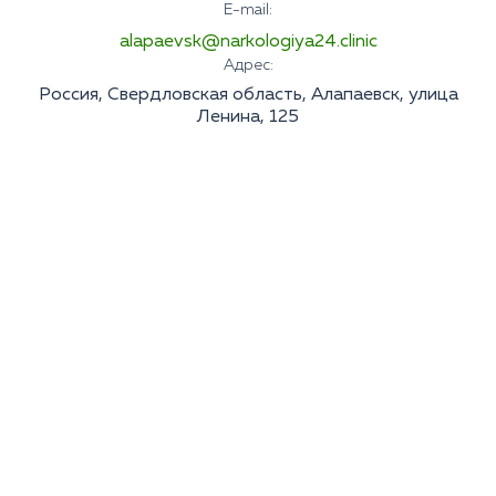
E-mail:
Лечение галлюцинаций
Лечение кодеиновой зависимости
Лечение паранойи
alapaevsk@narkologiya24.clinic
Лечение зависимости от гашиша
Лечение ПТСР
Адрес:
Лечение зависимости от Тропикамида
Лечение бессонницы
Детоксикация наркозависимых
Россия, Свердловская область, Алапаевск, улица
Лечение биполярного расстройства
Ленина, 125
Лечение ПРЛ
Лечение тревожного расстройства
Лечение неврозов
Лечение панических атак
Лечение деменции
СДВГ
Апатия
Болезнь Паркинсона
Лечение болезни Альцгеймера
Агорафобия
Анорексия