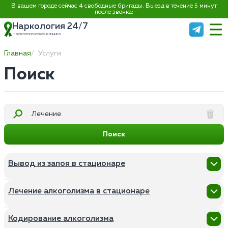
В вашем городе сейчас 4 свободные бригады. Выезд в течение 5 минут
после звонка:
Наркология 24/7
Наркологическая клиника
Главная
Услуги
Поиск
Лечени
Поиск
Вывод из запоя в стационаре
Нарколог на дом
Лечение алкоголизма в стационаре
Вывод из запоя на дому
Капельница от запоя на дому
Помощь алкозависимым
Капельница от запоя в стационаре
Кодирование алкоголизма
Консультация нарколога