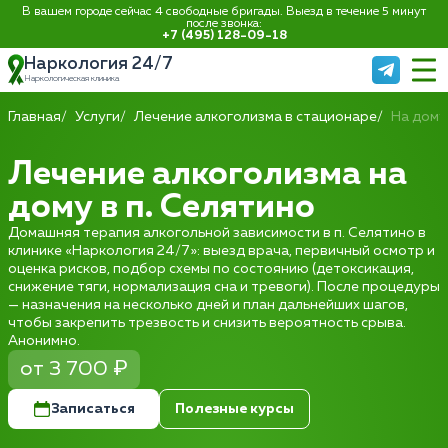
В вашем городе сейчас 4 свободные бригады. Выезд в течение 5 минут
после звонка:
+7 (495) 128-09-18
Наркология 24/7
Наркологическая клиника
Главная
Услуги
Лечение алкоголизма в стационаре
На дому
Лечение алкоголизма на
дому в п. Селятино
Домашняя терапия алкогольной зависимости в п. Селятино в
клинике «Наркология 24/7»: выезд врача, первичный осмотр и
оценка рисков, подбор схемы по состоянию (детоксикация,
снижение тяги, нормализация сна и тревоги). После процедуры
— назначения на несколько дней и план дальнейших шагов,
чтобы закрепить трезвость и снизить вероятность срыва.
Анонимно.
от 3 700 ₽
Записаться
Полезные курсы