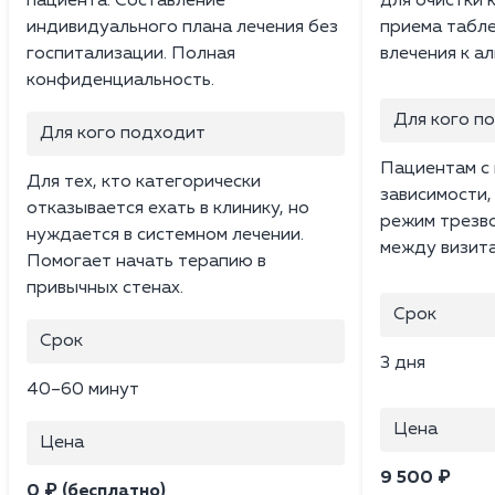
пациента. Составление
для очистки 
индивидуального плана лечения без
приема табле
госпитализации. Полная
влечения к а
конфиденциальность.
Для кого п
Для кого подходит
Пациентам с 
Для тех, кто категорически
зависимости
отказывается ехать в клинику, но
режим трезв
нуждается в системном лечении.
между визита
Помогает начать терапию в
привычных стенах.
Срок
Срок
3 дня
40–60 минут
Цена
Цена
9 500 ₽
0 ₽ (бесплатно)