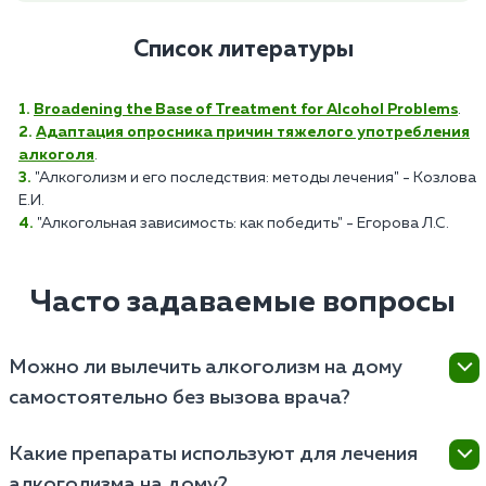
Список литературы
Broadening the Base of Treatment for Alcohol Problems
.
Адаптация опросника причин тяжелого употребления
алкоголя
.
"Алкоголизм и его последствия: методы лечения" - Козлова
Е.И.
"Алкогольная зависимость: как победить" - Егорова Л.С.
Часто задаваемые вопросы
Можно ли вылечить алкоголизм на дому
самостоятельно без вызова врача?
Полностью вылечить алкогольную зависимость
Какие препараты используют для лечения
самостоятельно крайне сложно и опасно, так как
алкоголизма на дому?