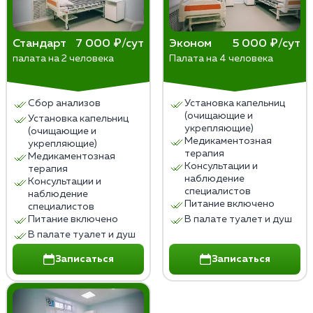
«Медслужба») и в гражданской одежде; халат
надевают только внутри квартиры, чтобы не
​Этап 1 (Детоксикация): 1–3 визита для
привлекать внимание соседей.
интенсивного очищения крови и нормализации
Стандарт
7 000 ₽/сут
Эконом
5 000 ₽/сут
​Документация: В документах часто не
палата на 2 человека
Палата на 4 человека
сна.
указывается конкретный диагноз
Этап 2 (Восстановление): Наблюдение за
«алкоголизм», используются нейтральные
приемом таблетированных препаратов (3–5
формулировки (например,
Сбор анализов
Установка капельниц
дней), врач может консультировать по
(очищающие и
«дезинтоксикационная терапия»).
Установка капельниц
телефону.
укрепляющие)
(очищающие и
Медикаментозная
Этап 3 (Кодирование): 1 финальный визит для
укрепляющие)
терапия
Медикаментозная
проведения процедуры (укол или
Консультации и
терапия
психотерапия) после стабилизации состояния.
наблюдение
Консультации и
специалистов
наблюдение
Питание включено
специалистов
Питание включено
В палате туалет и душ
В палате туалет и душ
Записаться
Записаться