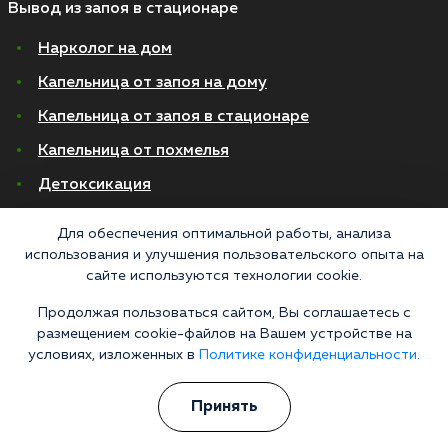
Вывод из запоя в стационаре
Нарколог на дом
Капельница от запоя на дому
Капельница от запоя в стационаре
Капельница от похмелья
Детоксикация
Экстренное вытрезвление
Для обеспечения оптимальной работы, анализа
использования и улучшения пользовательского опыта на
Лечение алкоголизма в стационаре
сайте используются технологии cookie.
На дому
Продолжая пользоваться сайтом, Вы соглашаетесь с
В стационаре
размещением cookie-файлов на Вашем устройстве на
условиях, изложенных в
Политике конфиденциальности.
Амбулаторно
Хронический алкоголизм
Принять
Женский алкоголизм