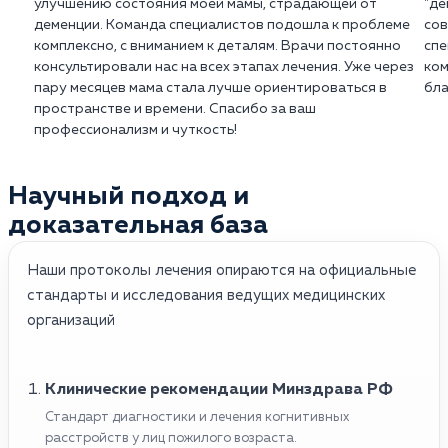
конкретный прогноз может быть дан только
улучшению состояния моей мамы, страдающей от
"де
категориальным описанием, болезнь Альцгеймера
деменции. Команда специалистов подошла к проблеме
сов
квалифицированным медицинским специалистом,
указывает на конкретный набор патологических
комплексно, с вниманием к деталям. Врачи постоянно
спе
основываясь на индивидуальных особенностях
изменений в мозге.
консультировали нас на всех этапах лечения. Уже через
ком
пациента.
пару месяцев мама стала лучше ориентироваться в
бла
пространстве и времени. Спасибо за ваш
профессионализм и чуткость!
Научный подход и
доказательная база
Наши протоколы лечения опираются на официальные
стандарты и исследования ведущих медицинских
организаций
Клинические рекомендации Минздрава РФ
Стандарт диагностики и лечения когнитивных
расстройств у лиц пожилого возраста.