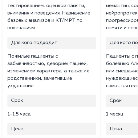
тестированием, оценкой памяти,
мемантин, со
внимания и поведения. Назначение
нейропротек
базовых анализов и КТ/МРТ по
прогрессиро
показаниям.
памяти и пов
Для кого подходит
Для кого п
Пожилые пациенты с
Пациенты с 
забывчивостью, дезориентацией,
болезнью Ал
изменением характера, а также их
или смешанн
родственники, заметившие
нуждающиеся
ухудшение.
самостоятель
Срок
Срок
1–1.5 часа
1 месяц
Цена
Цена