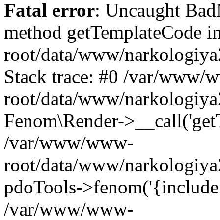
Fatal error
: Uncaught Ba
method getTemplateCode 
root/data/www/narkologiya
Stack trace: #0 /var/www/
root/data/www/narkologiya2
Fenom\Render->__call('get
/var/www/www-
root/data/www/narkologiya2
pdoTools->fenom('{include 'f
/var/www/www-