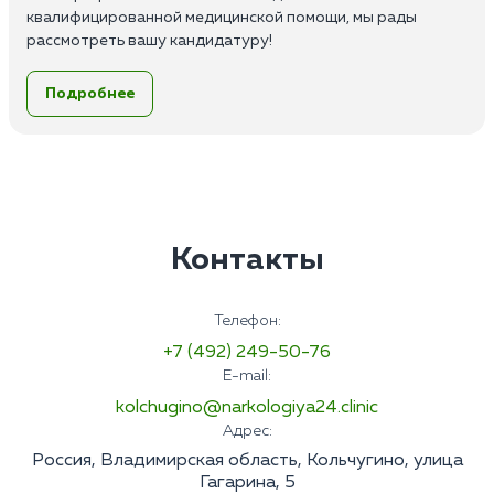
квалифицированной медицинской помощи, мы рады
рассмотреть вашу кандидатуру!
Обязанности:
Подробнее
Выезд на дом, первичное обследование пациентов;
Назначение и ведение лечения;
Консультативная помощь;
Мотивация и сопровождение пациента в стационар;
Заполнение медицинской документации и ведение
истории болезни.
Требования:
Контакты
Высшее или среднее медицинское образование по
специальности;
Опыт работы от 1 до 3 лет;
Телефон:
Наличие сертификата по психиатрии или наркологии;
+7 (492) 249-50-76
Знание основ психиатрии и наркологии, а также
E-mail:
основных методов инструментальной и лабораторной
диагностики;
kolchugino@narkologiya24.clinic
Умение работать в команде;
Адрес:
Ответственность;
Россия, Владимирская область, Кольчугино, улица
Пунктуальность и высокая
Гагарина, 5