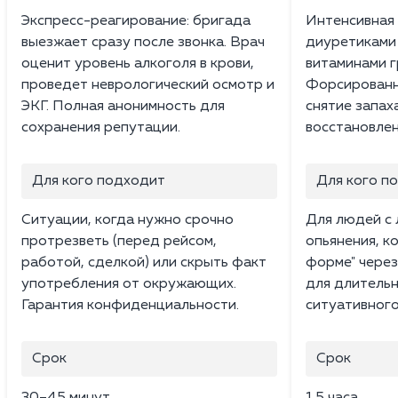
Экспресс-реагирование: бригада
Интенсивная 
выезжает сразу после звонка. Врач
диуретиками 
оценит уровень алкоголя в крови,
витаминами г
проведет неврологический осмотр и
Форсированн
ЭКГ. Полная анонимность для
снятие запах
сохранения репутации.
восстановлен
Для кого подходит
Для кого п
Ситуации, когда нужно срочно
Для людей с 
протрезветь (перед рейсом,
опьянения, к
работой, сделкой) или скрыть факт
форме" через
употребления от окружающих.
для длительн
Гарантия конфиденциальности.
ситуативного
Срок
Срок
30–45 минут
1.5 часа