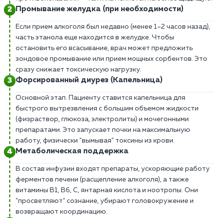
Промывание желудка (при необходимости)
Если прием алкоголя был недавно (менее 1–2 часов назад),
часть этанола еще находится в желудке. Чтобы
остановить его всасывание, врач может предложить
зондовое промывание или прием мощных сорбентов. Это
сразу снижает токсическую нагрузку.
Форсированный диурез (Капельница)
Основной этап. Пациенту ставится капельница для
быстрого вытрезвления с большим объемом жидкости
(физраствор, глюкоза, электролиты) и мочегонными
препаратами. Это запускает почки на максимальную
работу, физически "вымывая" токсины из крови.
Метаболическая поддержка
В состав инфузии входят препараты, ускоряющие работу
ферментов печени (расщепление алкоголя), а также
витамины В1, В6, С, янтарная кислота и ноотропы. Они
"просветляют" сознание, убирают головокружение и
возвращают координацию.