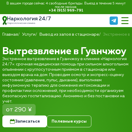
В вашем городе сейчас 4 свободные бригады. Выезд в течение 5 минут
после звонка:
+34 (915) 969-791
Наркология 24/7
Наркологическая клиника
Главная
Услуги
Вывод из запоя в стационаре
Экстренное в
Вытрезвление в Гуанчжоу
Экстренное вытрезвление в Гуанчжоу в клинике «Наркология
24/7»: срочная медицинская помощь при сильном алкогольном
опьянении с круглосуточным приёмом в стационаре или
выездом врача на дом. Проводим осмотр и экспресс-оценку
состояния (давление, пульс, дыхание), выполняем
инфузионную терапию для снижения интоксикации и
профилактики осложнений, при необходимости организуем
безопасную госпитализацию. Анонимно и без постановки на
учёт.
от 290 ¥
Записаться
Полезные курсы