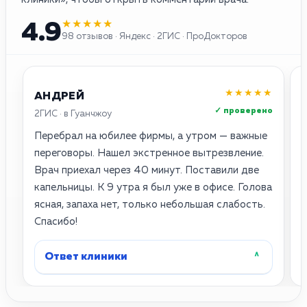
★★★★★
4.9
98 отзывов · Яндекс · 2ГИС · ПроДокторов
★★★★★
АНДРЕЙ
✓ проверено
2ГИС · в Гуанчжоу
Я
Перебрал на юбилее фирмы, а утром — важные
С
переговоры. Нашел экстренное вытрезвление.
с
Врач приехал через 40 минут. Поставили две
с
капельницы. К 9 утра я был уже в офисе. Голова
Ч
ясная, запаха нет, только небольшая слабость.
р
Спасибо!
б
Ответ клиники
˄