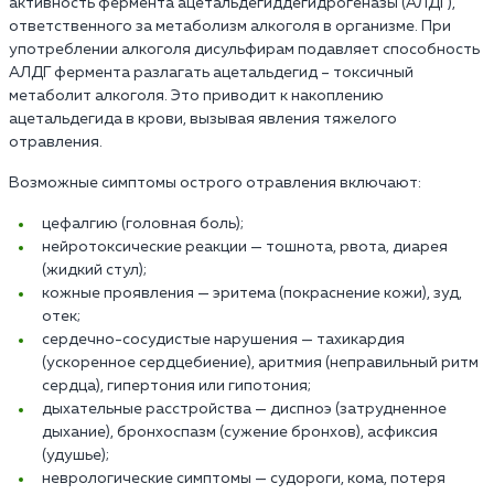
активность фермента ацетальдегиддегидрогеназы (АЛДГ),
ответственного за метаболизм алкоголя в организме. При
употреблении алкоголя дисульфирам подавляет способность
АЛДГ фермента разлагать ацетальдегид – токсичный
метаболит алкоголя. Это приводит к накоплению
ацетальдегида в крови, вызывая явления тяжелого
отравления.
Возможные симптомы острого отравления включают:
цефалгию (головная боль);
нейротоксические реакции — тошнота, рвота, диарея
(жидкий стул);
кожные проявления — эритема (покраснение кожи), зуд,
отек;
сердечно-сосудистые нарушения — тахикардия
(ускоренное сердцебиение), аритмия (неправильный ритм
сердца), гипертония или гипотония;
дыхательные расстройства — диспноэ (затрудненное
дыхание), бронхоспазм (сужение бронхов), асфиксия
(удушье);
неврологические симптомы — судороги, кома, потеря