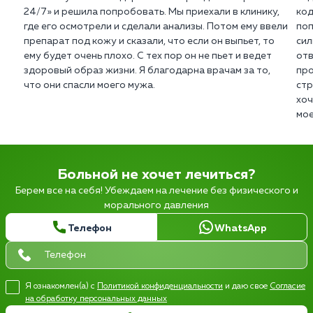
24/7» и решила попробовать. Мы приехали в клинику,
код
где его осмотрели и сделали анализы. Потом ему ввели
поп
препарат под кожу и сказали, что если он выпьет, то
сил
ему будет очень плохо. С тех пор он не пьет и ведет
отв
здоровый образ жизни. Я благодарна врачам за то,
про
что они спасли моего мужа.
стр
хоч
мое
Больной не хочет лечиться?
Берем все на себя! Убеждаем на лечение без физического и
морального давления
Телефон
WhatsApp
Я ознакомлен(а) с
Политикой конфиденциальности
и даю свое
Согласие
на обработку персональных данных