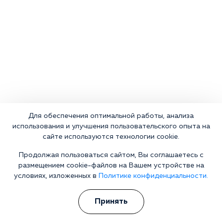
Для обеспечения оптимальной работы, анализа
использования и улучшения пользовательского опыта на
сайте используются технологии cookie.
Продолжая пользоваться сайтом, Вы соглашаетесь с
Что делать сейчас?
размещением cookie-файлов на Вашем устройстве на
условиях, изложенных в
Политике конфиденциальности.
Мы знаем всю глубину проблемы и знаем, как Вам помочь.
Консультанты программы сами в прошлом преодолели
Принять
зависимость и знают изнутри все стороны болезни.
Свяжитесь с нами и получите профессиональную
консультацию бесплатно и анонимно.