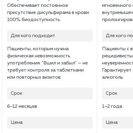
Обеспечивает постоянное
мгновенного 
присутствие дисульфирама в крови.
внутримышечн
100% биодоступность.
пролонгирова
Для кого подходит
Для кого п
Пациенты, которым нужна
Пациенты с в
физическая невозможность
рецидивисты 
употребления. "Вшил и забыл" — не
неуверенност
требует контроля за таблетками
Гарантирует
или повторных визитов.
алкоголь.
Срок
Срок
6–12 месяцев
1–2 года
Цена
Цена