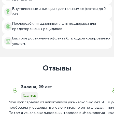
Внутривенные инъекции с длительным эффектом до 2
лет.
Послереабилитационные планы поддержки для
предотвращения рецидивов.
Быстрое достижение эффекта благодаря кодированию
уколом.
Отзывы
Залина, 29 лет
Гданьск
Мой муж страдал от алкоголизма уже несколько лет. Я
Я д
пробовала уговаривать его лечиться, но он не слушал.
нич
Потом я узнала о кодировании торпедо в «Наркология
код