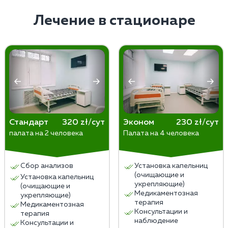
рвотой, скачками давления, чувством удушья и
обычно это период от 6 месяцев до 3 или 5 лет, но
паникой, что в тяжелых случаях требует вызова
врачи рекомендуют начинать с 1 года, так как это
Лечение в стационаре
реанимации.
оптимальное время для формирования привычки
жить трезво.
Стандарт
320 zł/сут
Эконом
230 zł/сут
палата на 2 человека
Палата на 4 человека
Сбор анализов
Установка капельниц
(очищающие и
Установка капельниц
укрепляющие)
(очищающие и
Медикаментозная
укрепляющие)
терапия
Медикаментозная
Консультации и
терапия
наблюдение
Консультации и