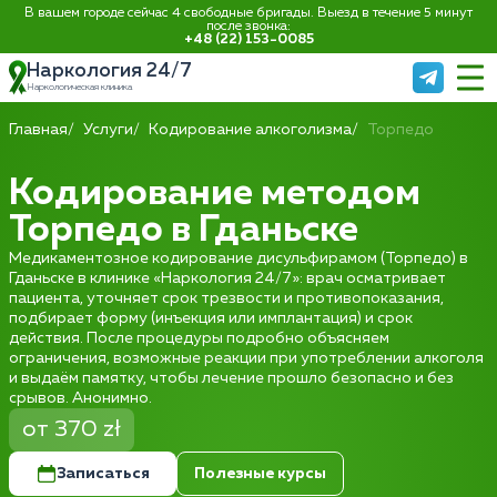
В вашем городе сейчас 4 свободные бригады. Выезд в течение 5 минут
после звонка:
+48 (22) 153-0085
Наркология 24/7
Наркологическая клиника
Главная
Услуги
Кодирование алкоголизма
Торпедо
Кодирование методом
Торпедо в Гданьске
Медикаментозное кодирование дисульфирамом (Торпедо) в
Гданьске в клинике «Наркология 24/7»: врач осматривает
пациента, уточняет срок трезвости и противопоказания,
подбирает форму (инъекция или имплантация) и срок
действия. После процедуры подробно объясняем
ограничения, возможные реакции при употреблении алкоголя
и выдаём памятку, чтобы лечение прошло безопасно и без
срывов. Анонимно.
от 370 zł
Записаться
Полезные курсы