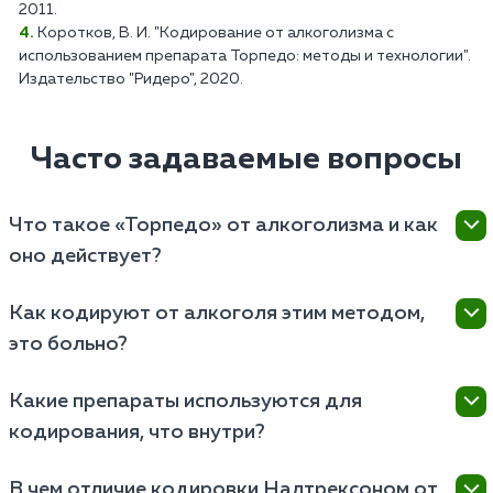
2011.
Коротков, В. И. "Кодирование от алкоголизма с
использованием препарата Торпедо: методы и технологии".
Издательство "Ридеро", 2020.
Часто задаваемые вопросы
Что такое «Торпедо» от алкоголизма и как
оно действует?
Торпедо — это метод запретительной терапии, при
Как кодируют от алкоголя этим методом,
котором под кожу вшивается капсула или гель с
это больно?
дисульфирамом, блокирующим ферменты печени и
вызывающим острую непереносимость спиртного
Процедура проводится стерильно под местной
вместо опьянения.
Какие препараты используются для
анестезией, врач делает микронадрез в области
кодирования, что внутри?
лопатки или ягодицы, вводит препарат глубоко в
мышцу и накладывает шов, поэтому пациент
Основным действующим веществом классической
чувствует лишь легкое надавливание без острой
В чем отличие кодировки Налтрексоном от