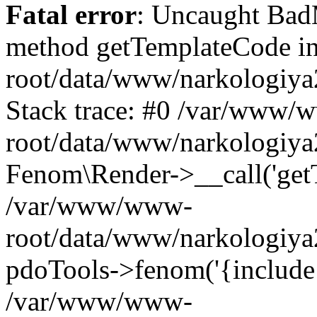
Fatal error
: Uncaught Ba
method getTemplateCode 
root/data/www/narkologiya
Stack trace: #0 /var/www/
root/data/www/narkologiya2
Fenom\Render->__call('get
/var/www/www-
root/data/www/narkologiya2
pdoTools->fenom('{include 'f
/var/www/www-