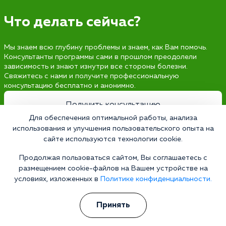
Что делать сейчас?
Мы знаем всю глубину проблемы и знаем, как Вам помочь.
Консультанты программы сами в прошлом преодолели
зависимость и знают изнутри все стороны болезни.
Свяжитесь с нами и получите профессиональную
консультацию бесплатно и анонимно.
Получить консультацию
Для обеспечения оптимальной работы, анализа
использования и улучшения пользовательского опыта на
сайте используются технологии cookie.
Наркология 24/7
Продолжая пользоваться сайтом, Вы соглашаетесь с
размещением cookie-файлов на Вашем устройстве на
Наркологическая клиника
условиях, изложенных в
Политике конфиденциальности.
Цены
О клинике
Принять
Лицензии