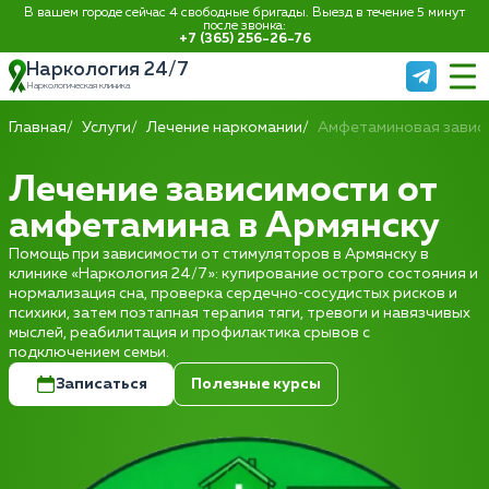
В вашем городе сейчас 4 свободные бригады. Выезд в течение 5 минут
после звонка:
+7 (365) 256-26-76
Наркология 24/7
Наркологическая клиника
Главная
Услуги
Лечение наркомании
Амфетаминовая завис
Лечение зависимости от
амфетамина в Армянску
Помощь при зависимости от стимуляторов в Армянску в
клинике «Наркология 24/7»: купирование острого состояния и
нормализация сна, проверка сердечно‑сосудистых рисков и
психики, затем поэтапная терапия тяги, тревоги и навязчивых
мыслей, реабилитация и профилактика срывов с
подключением семьи.
Записаться
Полезные курсы