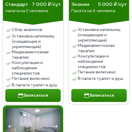
Стандарт
7 000 ₽/сут
Эконом
5 000 ₽/сут
палата на 2 человека
Палата на 4 человека
Сбор анализов
Установка капельниц
(очищающие и
Установка капельниц
укрепляющие)
(очищающие и
Медикаментозная
укрепляющие)
терапия
Медикаментозная
Консультации и
терапия
наблюдение
Консультации и
специалистов
наблюдение
Питание включено
специалистов
Питание включено
В палате туалет и душ
В палате туалет и душ
Записаться
Записаться