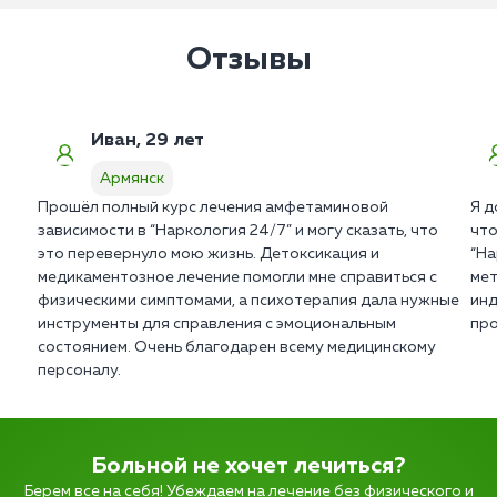
Отзывы
Иван, 29 лет
Армянск
Прошёл полный курс лечения амфетаминовой
Я д
зависимости в “Наркология 24/7” и могу сказать, что
что
это перевернуло мою жизнь. Детоксикация и
“На
медикаментозное лечение помогли мне справиться с
мет
физическими симптомами, а психотерапия дала нужные
инд
инструменты для справления с эмоциональным
про
состоянием. Очень благодарен всему медицинскому
персоналу.
Больной не хочет лечиться?
Берем все на себя! Убеждаем на лечение без физического и